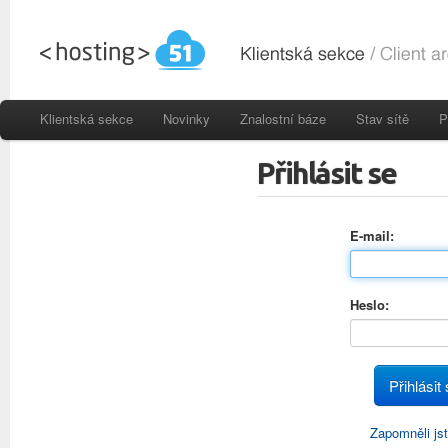
Klientská sekce
Novinky
Znalostní báze
Stav sítě
P
Přihlásit se
E-mail:
Heslo:
Zapomněli js